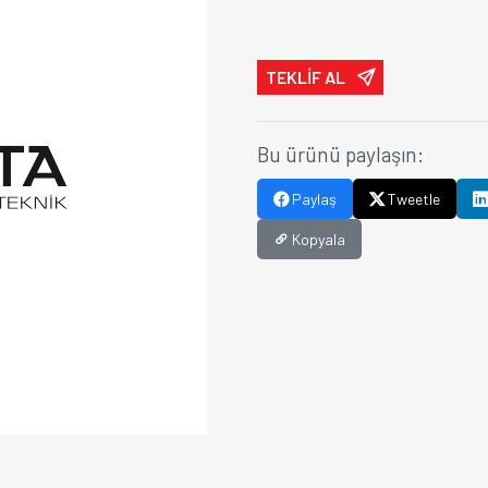
TEKLİF AL
Bu ürünü paylaşın:
Paylaş
Tweetle
Kopyala