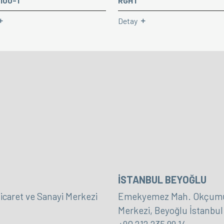
100-1
RGHT
Detay
İSTANBUL BEYOĞLU
icaret ve Sanayi Merkezi
Emekyemez Mah. Okçumusa
Merkezi, Beyoğlu İstanbul