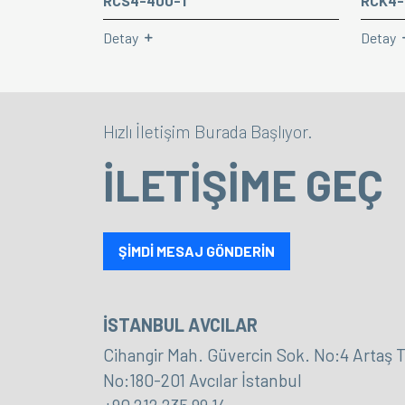
RCS4-400-1
RCK4-
Detay
Detay
Hızlı İletişim Burada Başlıyor.
İLETİŞİME GEÇ
ŞİMDİ MESAJ GÖNDERİN
İSTANBUL AVCILAR
Cihangir Mah. Güvercin Sok. No:4 Artaş T
No:180-201 Avcılar İstanbul