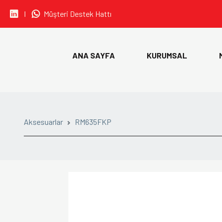
I
Müşteri Destek Hattı
• CARLO GAVAZZI
ANA SAYFA
KURUMSAL
• IDEM SAFETY
• SIBA
• ORION FANS
Aksesuarlar
RM635FKP