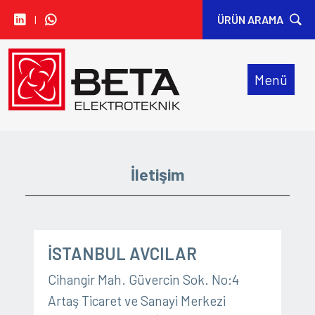
I
ÜRÜN ARAMA
• CARLO GAVAZZI
Menü
• IDEM SAFETY
• SIBA
• SINWAN FANS
İletişim
• ORION FANS
İSTANBUL AVCILAR
Cihangir Mah. Güvercin Sok. No:4
Artaş Ticaret ve Sanayi Merkezi