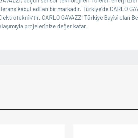
GAVAZZI, bugün sensör teknolojileri, röleler, enerji iz
ferans kabul edilen bir markadır. Türkiye’de CARLO GA
 Elektroteknik’tir. CARLO GAVAZZI Türkiye Bayisi olan Beta
laşımıyla projelerinize değer katar.