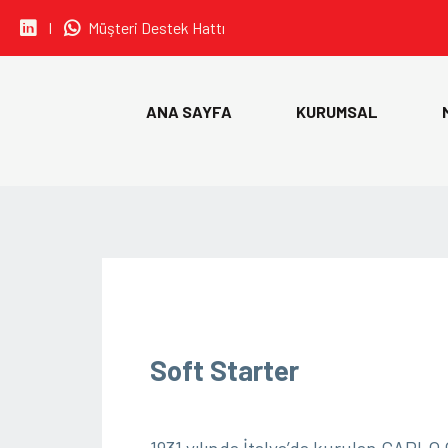
I
Müşteri Destek Hattı
• CARLO GAVAZZI
ANA SAYFA
KURUMSAL
• IDEM SAFETY
• SIBA
• ORION FANS
Soft Starter