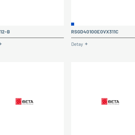
12-B
RSGD40100E0VX311C
Detay