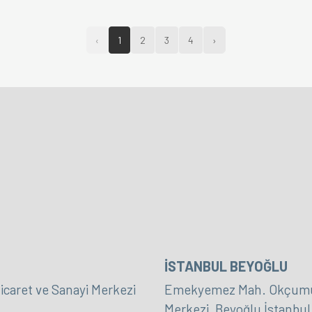
‹
1
2
3
4
›
İSTANBUL BEYOĞLU
icaret ve Sanayi Merkezi
Emekyemez Mah. Okçumusa
Merkezi, Beyoğlu İstanbul