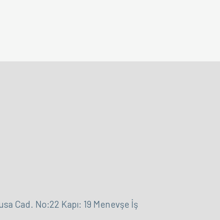
 Cad. No:22 Kapı: 19 Menevşe İş