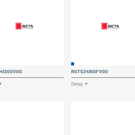
4120GV00
RGTS24160FV00
Detay