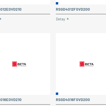
012E0VD210
RSGD4012F0VD200
Detay
016E0VD210
RSGD4016F0VD200