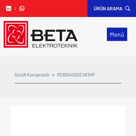
I
ÜRÜN ARAMA
• CARLO GAVAZZI
Menü
• IDEM SAFETY
• SIBA
• SINWAN FANS
Scroll Kompresör
RSBD4055EV61HP
• ORION FANS