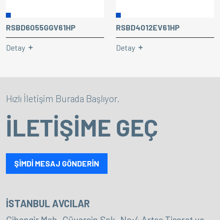
RSBD6055GGV61HP
RSBD4012EV61HP
Detay
Detay
Hızlı İletişim Burada Başlıyor.
İLETİŞİME GEÇ
ŞİMDİ MESAJ GÖNDERİN
İSTANBUL AVCILAR
Cihangir Mah. Güvercin Sok. No:4 Artaş Ticaret ve