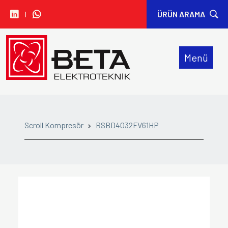
I
ÜRÜN ARAMA
• CARLO GAVAZZI
Menü
• IDEM SAFETY
• SIBA
• ORION FANS
Scroll Kompresör
RSBD4032FV61HP