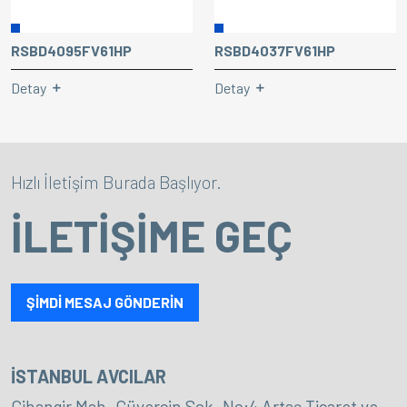
RSBD4095FV61HP
RSBD4037FV61HP
Detay
Detay
Hızlı İletişim Burada Başlıyor.
İLETİŞİME GEÇ
ŞİMDİ MESAJ GÖNDERİN
İSTANBUL AVCILAR
Cihangir Mah. Güvercin Sok. No:4 Artaş Ticaret ve